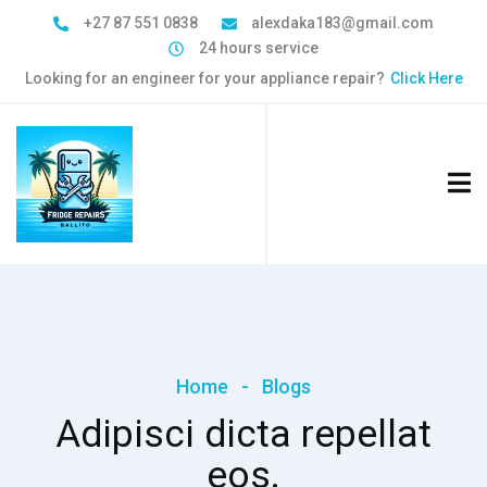
+27 87 551 0838
alexdaka183@gmail.com
24 hours service
Looking for an engineer for your appliance repair?
Click Here
Home
-
Blogs
Adipisci dicta repellat
eos.