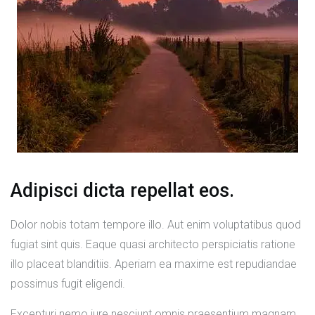
Adipisci dicta repellat eos.
Dolor nobis totam tempore illo. Aut enim voluptatibus quod
fugiat sint quis. Eaque quasi architecto perspiciatis ratione
illo placeat blanditiis. Aperiam ea maxime est repudiandae
possimus fugit eligendi.
Excepturi nemo iure nesciunt omnis praesentium magnam.